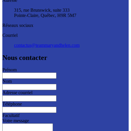
Adresse
315, rue Brunswick, suite 333
Pointe-Claire, Québec, H9R 5M7
Réseaux sociaux
Courriel
contactus@teammaryandhelen.com
Nous contacter
Prénom
Nom
Adresse courriel
Téléphone
Facultatif
Votre message