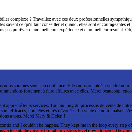
er complexe ? Travaillez avec ces deux professionnelles sympathiques e
elles savent ce qu'il faut conseiller et quand, elles sont encourageantes et
s pas pu rêver d'une meilleure expérience et d'un meilleur résultat. Oh, et
 nous sommes sentis en confiance. Elles nous ont aidé à vendre notre ma
ecommandons fortement à faire affaires avec elles. Merci beaucoup, encor
apprécié leurs services. Tout au long du processus de vente de notre pr
s sont efficaces, honnêtes et très dévouées. La vente de notre maison s
dons à tous. Merci Mary & Helen !
ndo and I couldn't be happier. They kept me in the loop every step of
ing a tenant, they really brought my stress level down to zero. They are