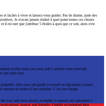
t faciles à vivre et laissez-vous guider. Pas de drame, juste des
 positives. Je n'avais jamais réalisé à quel point toutes ces choses
 il est rare que j'attribue 5 étoiles à quoi que ce soit, alors n'en
ison et elles nous ont aussi aidé à acheter notre nouvelle
e une autre fois.
opriété, elles nous ont guidé et rassuré en répondant à toutes
’est conclue en moins d’une semaine. C’est une équipe
 the way and were always available to answer any questions I
 professional, honest, and friendly. I highly recommend their