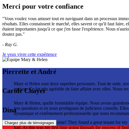
Merci pour votre confiance
"Vous voulez vous amuser tout en naviguant dans un processus immobili
résultats. Elles connaissent le marché, elles savent ce qu'il faut faire, 
étaient importantes jusqu'à ce que j'en fasse l'expérience. Nous n'aurion
doutez pas."
- Ray G.
Je veux vivre cette expérience
Pierrette et André
Mary et Helen sont deux superbes personnes. Tout de suite, nous
maison. Ce fut très agréable de faire affaire avec elles. Nous r
Carole Chayer
Mary & Helen, quelle formidable équipe. Nous avons grandement 
nos questions et en nous prodiguant de judicieux conseils. Elle
Dina
dynamique et extrêmement professionnelle que nous recomman
Helen & Mary are awesome! They found a great tenant for my co
Chargez plus de témoignages
had. As this was my first time going through the process of find