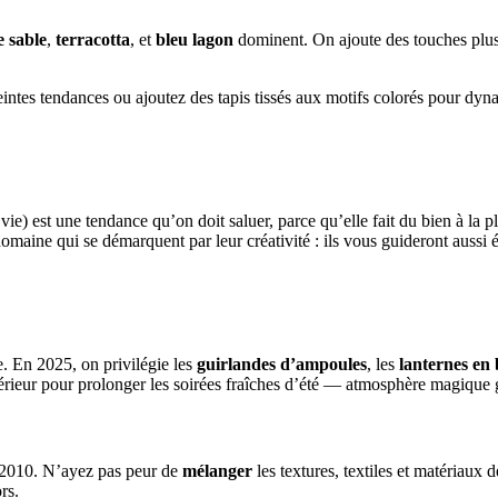
e sable
,
terracotta
, et
bleu lagon
dominent. On ajoute des touches pl
intes tendances ou ajoutez des tapis tissés aux motifs colorés pour dyna
é vie) est une tendance qu’on doit saluer, parce qu’elle fait du bien à l
omaine qui se démarquent par leur créativité : ils vous guideront aussi é
e. En 2025, on privilégie les
guirlandes d’ampoules
, les
lanternes e
érieur pour prolonger les soirées fraîches d’été — atmosphère magique 
 2010. N’ayez pas peur de
mélanger
les textures, textiles et matériaux
rs.