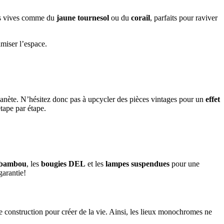
us vives comme du
jaune tournesol
ou du
corail
, parfaits pour raviver
miser l’espace.
a planète. N’hésitez donc pas à upcycler des pièces vintages pour un
effet
tape par étape.
n bambou
, les
bougies DEL
et les
lampes suspendues
pour une
garantie!
 de construction pour créer de la vie. Ainsi, les lieux monochromes ne