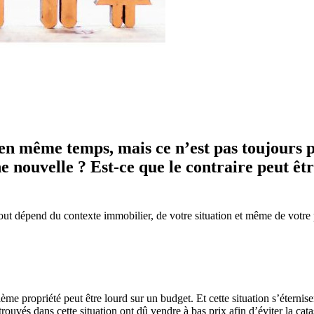
 en même temps, mais ce n’est pas toujours p
e nouvelle ? Est-ce que le contraire peut êt
 Tout dépend du contexte immobilier, de votre situation et même de votre
ième propriété peut être lourd sur un budget. Et cette situation s’éterni
rouvés dans cette situation ont dû vendre à bas prix afin d’éviter la cat