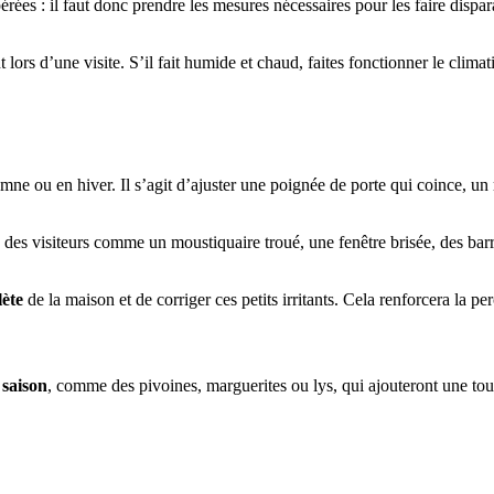
ées : il faut donc prendre les mesures nécessaires pour les faire dispara
 lors d’une visite. S’il fait humide et chaud, faites fonctionner le climat
ne ou en hiver. Il s’agit d’ajuster une poignée de porte qui coince, un r
des visiteurs comme un moustiquaire troué, une fenêtre brisée, des barr
ète
de la maison et de corriger ces petits irritants. Cela renforcera la p
 saison
, comme des pivoines, marguerites ou lys, qui ajouteront une to